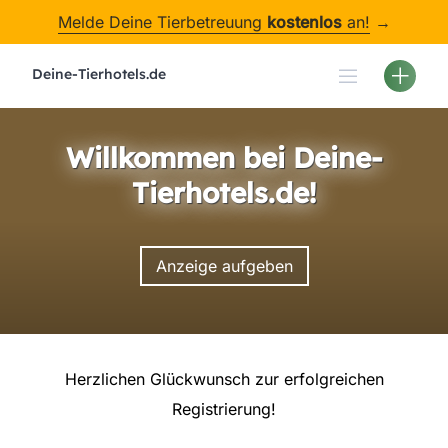
Skip
Melde Deine Tierbetreuung
kostenlos
an!
→
to
content
Deine-Tierhotels.de
Willkommen bei Deine-
Tierhotels.de!
Anzeige aufgeben
Herzlichen Glückwunsch zur erfolgreichen
Registrierung!