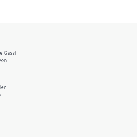
e Gassi
von
den
ner