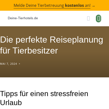
Skip
Melde Deine Tierbetreuung
kostenlos
an!
→
to
content
Deine-Tierhotels.de
Die perfekte Reiseplanung
für Tierbesitzer
MAI 7, 2024
Tipps für einen stressfreien
Urlaub