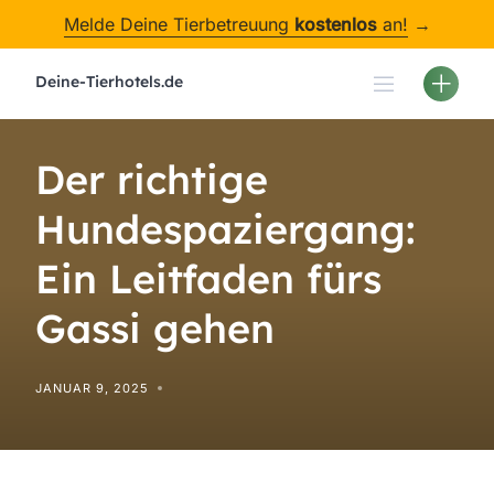
Skip
Melde Deine Tierbetreuung
kostenlos
an!
→
to
content
Deine-Tierhotels.de
Der richtige
Hundespaziergang:
Ein Leitfaden fürs
Gassi gehen
JANUAR 9, 2025