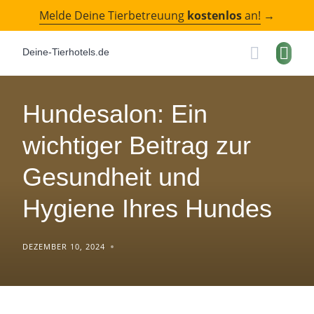
Skip
Melde Deine Tierbetreuung
kostenlos
an!
→
to
content
Deine-Tierhotels.de
Hundesalon: Ein
wichtiger Beitrag zur
Gesundheit und
Hygiene Ihres Hundes
DEZEMBER 10, 2024