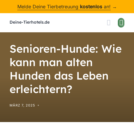
Skip
Melde Deine Tierbetreuung
kostenlos
an!
→
to
content
Deine-Tierhotels.de
Senioren-Hunde: Wie
kann man alten
Hunden das Leben
erleichtern?
MÄRZ 7, 2025