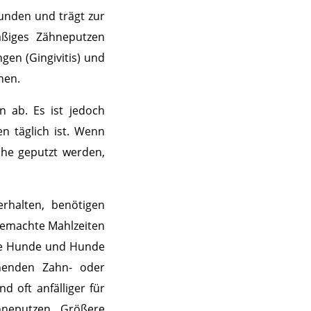
Hunden und trägt zur
ßiges Zähneputzen
gen (Gingivitis) und
nen.
 ab. Es ist jedoch
n täglich ist. Wenn
che geputzt werden,
erhalten, benötigen
gemachte Mahlzeiten
ere Hunde und Hunde
ehenden Zahn- oder
 oft anfälliger für
hneputzen. Größere