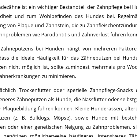
ezähne ist ein wichtiger Bestandteil der Zahnpflege bei 
ndheit und zum Wohlbefinden des Hundes bei. Regelmä
ung von Plaque und Zahnstein, die zu Zahnfleischentzündun
hnproblemen wie Parodontitis und Zahnverlust führen kön
s Zähneputzens bei Hunden hängt von mehreren Faktoren
 dass die ideale Häufigkeit für das Zähneputzen bei Hunde
zen nicht möglich ist, sollte zumindest mehrmals pro Wo
Zahnerkrankungen zu minimieren.
chlich Trockenfutter oder spezielle Zahnpflege-Snacks 
teneres Zähneputzen als Hunde, die Nassfutter oder selbst
hr Plaquebildung führen können. Kleine Hunderassen, ält
uzen (z. B. Bulldogs, Möpse), sowie Hunde mit best
en oder einer genetischen Neigung zu Zahnproblemen, sind
benötigen möglicherweise häufigeres, intensiveres Zä