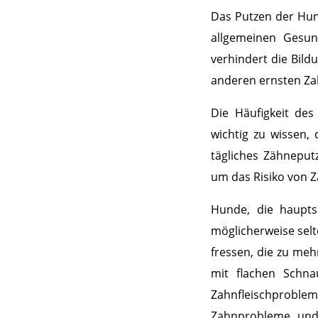
Das Putzen der Hund
allgemeinen Gesu
verhindert die Bild
anderen ernsten Za
Die Häufigkeit de
wichtig zu wissen,
tägliches Zähneput
um das Risiko von 
Hunde, die hauptsä
möglicherweise sel
fressen, die zu me
mit flachen Schna
Zahnfleischproblem
Zahnprobleme und 