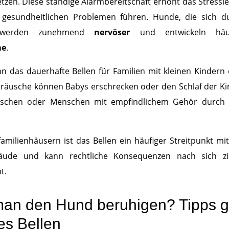
tzen. Diese ständige Alarmbereitschaft erhöht das Stressl
u gesundheitlichen Problemen führen. Hunde, die sich d
“, werden zunehmend
nervöser
und entwickeln hä
me
.
n das dauerhafte Bellen für Familien mit kleinen Kindern
eräusche können Babys erschrecken oder den Schlaf der Ki
schen oder Menschen mit empfindlichem Gehör durch d
milienhäusern ist das Bellen ein häufiger Streitpunkt mi
ude und kann rechtliche Konsequenzen nach sich z
t.
man den Hund beruhigen? Tipps 
s Bellen