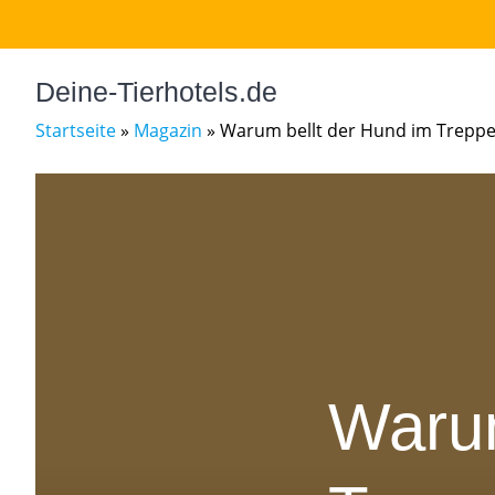
Skip
to
content
Deine-Tierhotels.de
Startseite
»
Magazin
»
Warum bellt der Hund im Trepp
Warum