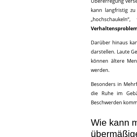
Übererregung verse
kann langfristig z
„hochschaukeln
Verhaltensproble
Darüber hinaus kan
darstellen. Laute G
können ältere Men
werden.
Besonders in Mehrfa
die Ruhe im Gebä
Beschwerden komm
Wie kann 
übermäßige