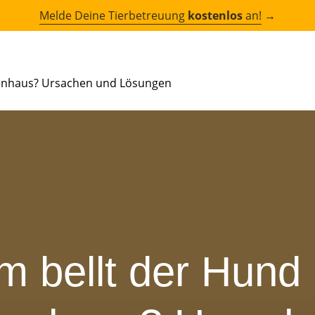
Melde Deine Tierbetreuung
kostenlos
an!
→
enhaus? Ursachen und Lösungen
 bellt der Hund