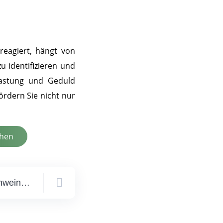
reagiert, hängt von
u identifizieren und
slastung und Geduld
ördern Sie nicht nur
chen
Wie muss man Meerschweinchen richtig pflegen?